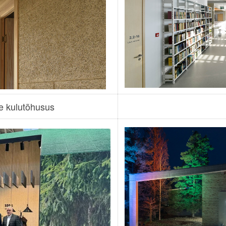
 kulutõhusus