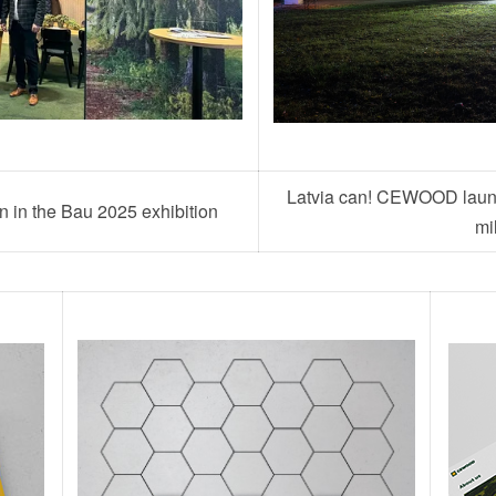
Latvia can! CEWOOD launc
 in the Bau 2025 exhibition
mi