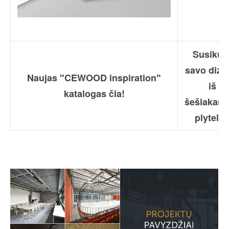
Susikur
savo diza
Naujas "CEWOOD inspiration"
iš
katalogas čia!
šešiakam
plytelių