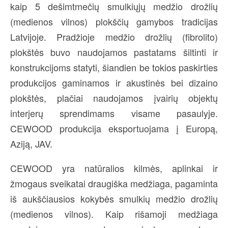
kaip 5 dešimtmečių smulkiųjų medžio drožlių
(medienos vilnos) plokščių gamybos tradicijas
Latvijoje. Pradžioje medžio drožlių (fibrolito)
plokštės buvo naudojamos pastatams šiltinti ir
konstrukcijoms statyti, šiandien be tokios paskirties
produkcijos gaminamos ir akustinės bei dizaino
plokštės, plačiai naudojamos įvairių objektų
interjerų sprendimams visame pasaulyje.
CEWOOD produkcija eksportuojama į Europą,
Aziją, JAV.
CEWOOD yra natūralios kilmės, aplinkai ir
žmogaus sveikatai draugiška medžiaga, pagaminta
iš aukščiausios kokybės smulkių medžio drožlių
(medienos vilnos). Kaip rišamoji medžiaga