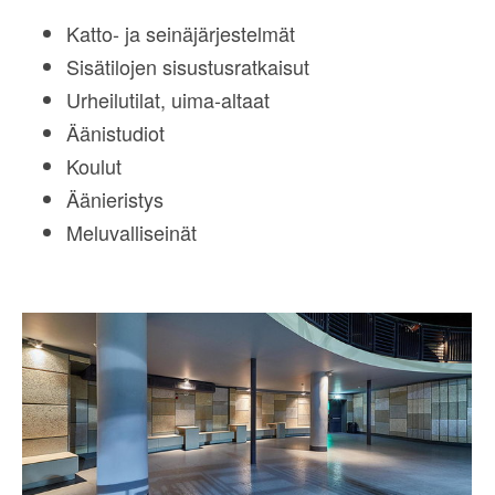
Katto- ja seinäjärjestelmät
Sisätilojen sisustusratkaisut
Urheilutilat, uima-altaat
Äänistudiot
Koulut
Ä
änieristys
Meluvalliseinät