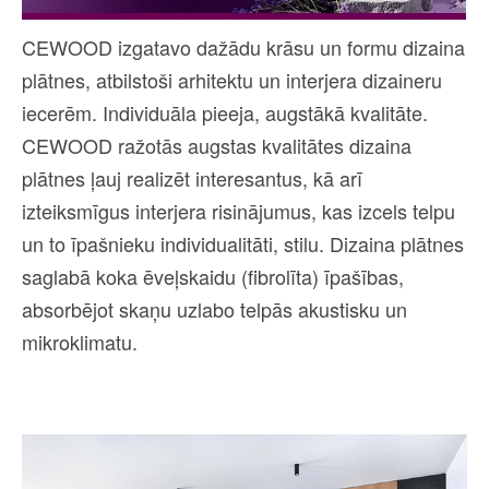
CEWOOD izgatavo dažādu krāsu un formu dizaina
plātnes, atbilstoši arhitektu un interjera dizaineru
iecerēm. Individuāla pieeja, augstākā kvalitāte.
CEWOOD ražotās augstas kvalitātes dizaina
plātnes ļauj realizēt interesantus, kā arī
izteiksmīgus interjera risinājumus, kas izcels telpu
un to īpašnieku individualitāti, stilu. Dizaina plātnes
saglabā koka ēveļskaidu (fibrolīta) īpašības,
absorbējot skaņu uzlabo telpās akustisku un
mikroklimatu.