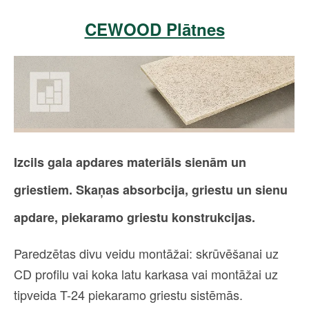
CEWOOD Plātnes
Izcils gala apdares materiāls sienām un
griestiem. Skaņas absorbcija, griestu un sienu
apdare, p
iekaramo griestu konstrukcijas.
Paredzētas divu veidu montāžai: skrūvēšanai uz
CD profilu vai koka latu karkasa vai montāžai uz
tipveida T-24 piekaramo griestu sistēmās.