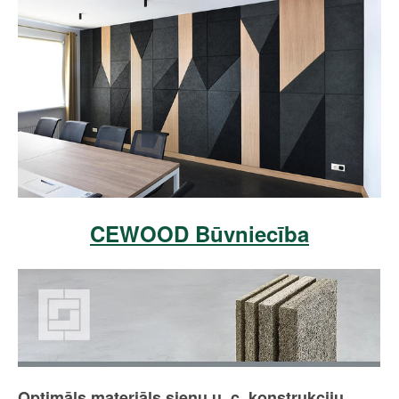
CEWOOD Būvniecība
Optimāls materiāls sienu u. c. konstrukciju