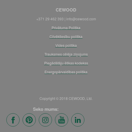
CEWOOD
+371 29 462 393 | info@cewood.com
Privātuma Politika
Cilvēktiesību politika
Vides politika
Trauksmes cēlēja ziņojums
Piegādātāju ētikas kodekss
Energopārvaldības politika
Copyright © 2018 CEWOOD, Ltd.
Seko mums: