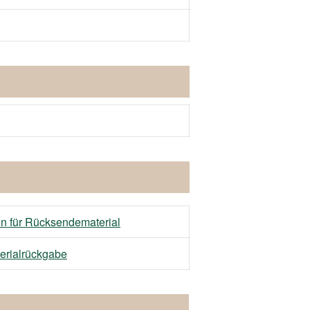
 für Rücksendematerial
rialrückgabe