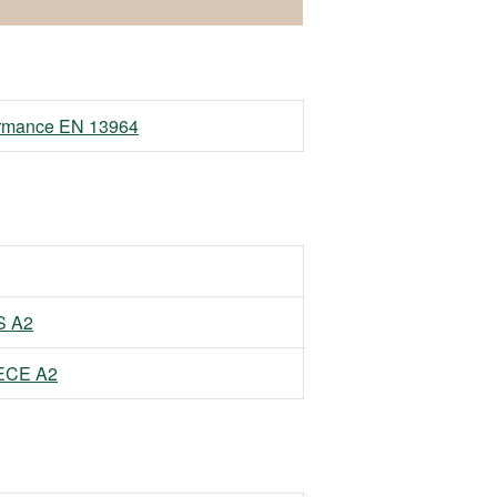
formance EN 13964
S A2
EECE A2