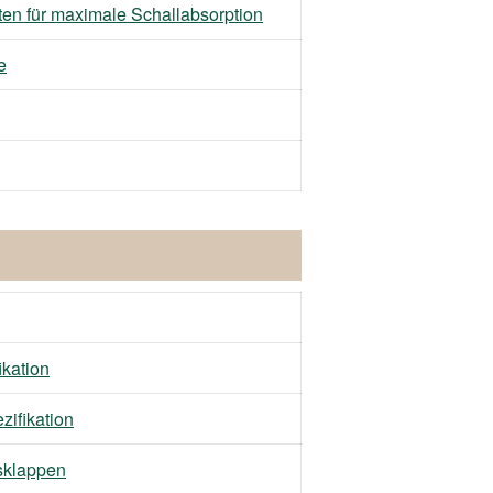
 für maximale Schallabsorption
e
kation
ifikation
sklappen