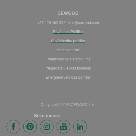
CEWOOD
+371 29 462 393 | info@cewood.com
Privātuma Politika
Cilvēktiesību politika
Vides politika
Trauksmes cēlēja ziņojums
Piegādātāju ētikas kodekss
Energopārvaldības politika
Copyright © 2018 CEWOOD, Ltd.
Seko mums: