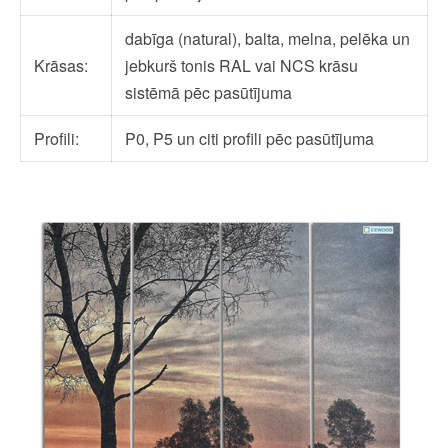
dabīga (natural), balta, melna, pelēka un
Krāsas:
jebkurš tonis RAL vai NCS krāsu
sistēmā pēc pasūtījuma
Profili:
P0, P5 un citi profili pēc pasūtījuma