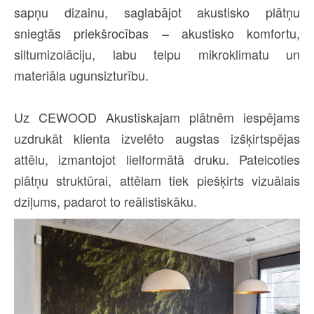
sapņu dizainu, saglabājot akustisko plātņu
sniegtās priekšrocības – akustisko komfortu,
siltumizolāciju, labu telpu mikroklimatu un
materiāla ugunsizturību.
Uz CEWOOD Akustiskajam plātnēm iespējams
uzdrukāt klienta izvelēto augstas izšķirtspējas
attēlu, izmantojot lielformātā druku. Pateicoties
plātņu struktūrai, attēlam tiek piešķirts vizuālais
dziļums, padarot to reālistiskāku.